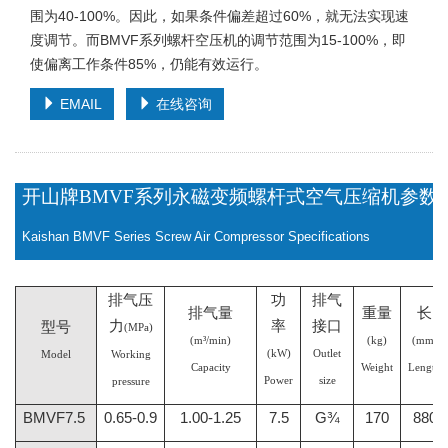
围为40-100%。因此，如果条件偏差超过60%，就无法实现速
度调节。而BMVF系列螺杆空压机的调节范围为15-100%，即
使偏离工作条件85%，仍能有效运行。
EMAIL
在线咨询
开山牌
BMVF系列永磁变频螺杆式空气压缩机参数
Kaishan BMVF Series Screw Air Compressor Specifications
排气压
功
排气
排气量
重量
长
力
率
接口
型号
(MPa)
(m³/min)
(kg)
(mm)
(kW)
Outlet
Model
Working
Capacity
Weight
Length
Power
size
pressure
BMVF7.5
0.65-0.9
1.00-1.25
7.5
G¾
170
880